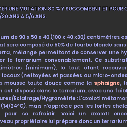
CER UNE MUTATION 80 % Y SUCCOMBENT ET POUR C
5/20 ANS A 5/6 ANS.
ium de 90 x 50 x 40 (100 x 40 x30) centimètres
rat sera composé de 50% de tourbe blonde sans 
o Terra, mélange permettant de conserver une 
ter le terrarium convenablement. Ce substra
imètres (minimum), le tout étant recouver
 locaux (nettoyées et passées au micro-ondes 
e la mousse toute douce comme la
sphaigne
, 
n est disposé dans le terrarium, avec une faib
res/Eclairage/Hygrométrie :
L'axolotl métamor
4/24°C), mais n'apprécie pas les fortes chaleur
er pour se refroidir. Voici un axolotl en
au propriétaire lui prépare donc un terrarium