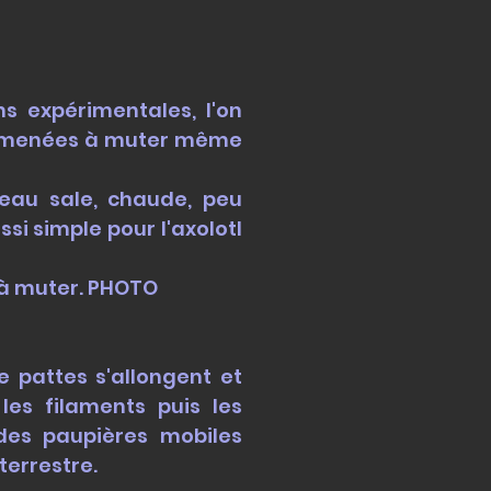
s expérimentales, l'on
 amenées à muter même
 eau sale, chaude, peu
ssi simple pour l'axolotl
n à muter. PHOTO
e pattes s'allongent et
les filaments puis les
des paupières mobiles
terrestre.