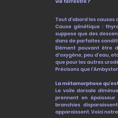
vie terrestre ?
Tout d'abord les causes
Cause génétique : thyro
suppose que des descen
dans de parfaites condi
Elément pouvant être d
d'oxygène, peu d'eau, etc
que pour les autres urodè
Précisons que l'Ambystom
La métamorphose qu'es
Le voile dorsale diminu
prennent en épaisseur a
branchies disparaissen
apparaissent. Voici notr