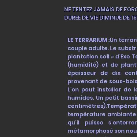
NE TENTEZ JAMAIS DE FOR
DUREE DE VIE DIMINUE DE 1
LE TERRARIUM :
Un terrar
couple adulte. Le subst
plantation soil » d'Ex
(humidité) et de plan
épaisseur de dix cent
provenant de sous-bois
L'on peut installer d
humides. Un petit bassi
centimètres).
Températu
température ambiante (1
qu'il puisse s'enterr
métamorphosé son nouve