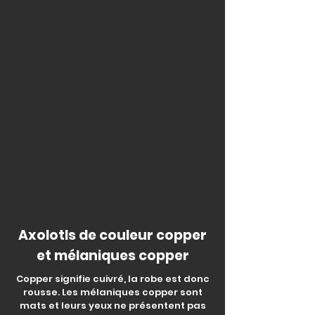
axolotl melanique noir Caroline_Paquet
axolotl melanique noir
Axolotls de couleur copper
et mélaniques copper
Copper signifie cuivré, la robe est donc
rousse. Les mélaniques copper sont
mats et leurs yeux ne présentent pas