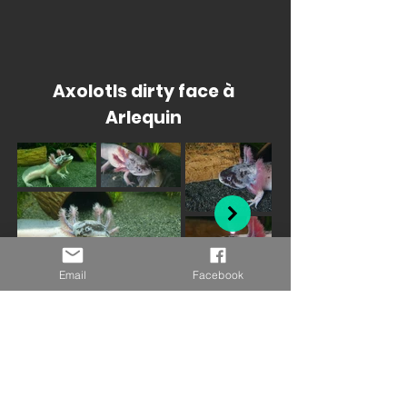
Axolotls dirty face à
Arlequin
Email
Facebook
Axolotls de couleur
axanthique