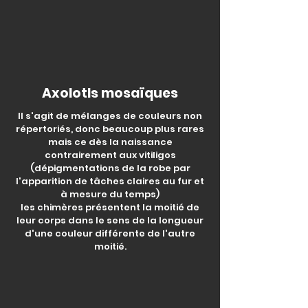
Axolotls mosaïques
Il s'agit de mélanges de couleurs non
répertoriés, donc beaucoup plus rares
mais ce dès la naissance
contrairement aux vitiligos
(dépigmentations de la robe par
l'apparition de tâches claires au fur et
à mesure du temps)
les chimères présentent la moitié de
leur corps dans le sens de la longueur
d'une couleur différente de l'autre
moitié.
mosaïque
chimère
Mosaïque
axolotl
axolotl
axolotl
mosaïque
chimère
mosaïque