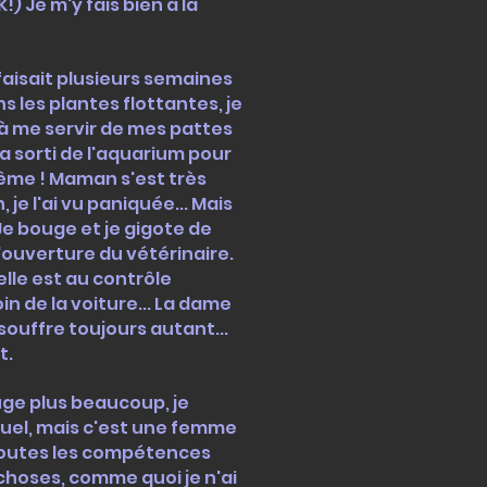
!) Je m'y fais bien à la
faisait plusieurs semaines
 les plantes flottantes, je
 à me servir de mes pattes
'a sorti de l'aquarium pour
même ! Maman s'est très
 je l'ai vu paniquée... Mais
. Je bouge et je gigote de
l'ouverture du vétérinaire.
elle est au contrôle
in de la voiture... La dame
ouffre toujours autant...
t.
ge plus beaucoup, je
tuel, mais c'est une femme
 toutes les compétences
choses, comme quoi je n'ai