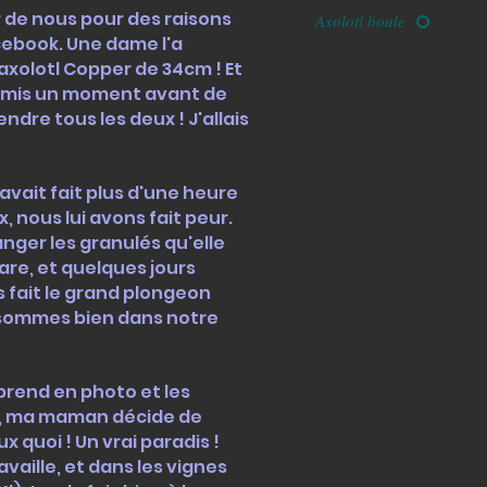
r de nous pour des raisons
Axolotl boule
acebook. Une dame l'a
axolotl Copper de 34cm ! Et
a mis un moment avant de
ndre tous les deux ! J'allais
vait fait plus d'une heure
, nous lui avons fait peur.
nger les granulés qu'elle
are, et quelques jours
 fait le grand plongeon
 sommes bien dans notre
rend en photo et les
rd, ma maman décide de
 quoi ! Un vrai paradis !
aille, et dans les vignes