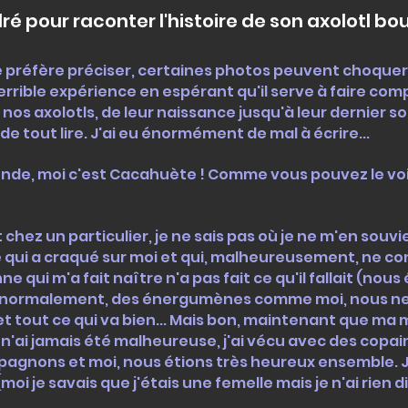
é pour raconter l'histoire de son axolotl bo
 préfère préciser, certaines photos peuvent choquer. 
rible expérience en espérant qu'il serve à faire comp
nos axolotls, de leur naissance jusqu'à leur dernier sou
de tout lire. J'ai eu énormément de mal à écrire...
onde, moi c'est Cacahuète ! Comme vous pouvez le voir 
chez un particulier, je ne sais pas où je ne m'en souvi
ui a craqué sur moi et qui, malheureusement, ne conn
nne qui m'a fait naître n'a pas fait ce qu'il fallait (no
, normalement, des énergumènes comme moi, nous n
et tout ce qui va bien... Mais bon, maintenant que ma
 n'ai jamais été malheureuse, j'ai vécu avec des copain
agnons et moi, nous étions très heureux ensemble. J
i je savais que j'étais une femelle mais je n'ai rien di