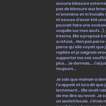
aucune blessure externe v
pas de blessure aux branc
m'emmène et m'installe su
m'excuse d'avoir été une p
pouvait faire une occlusio
coquille sur mes œufs...),
interne. Elle a proposé
a refusé... Non pas parce
parce qu'elle voyait que 
repliée et je saignais en
supporter me voir souffri
plus... Je dormais... J'ai 
toujours...
Je sais que maman a dema
l'a appelé et lui a dit qu
lentement... Elle avait ra
de me dire au revoir. Je s
un axolotl boule. J'étais