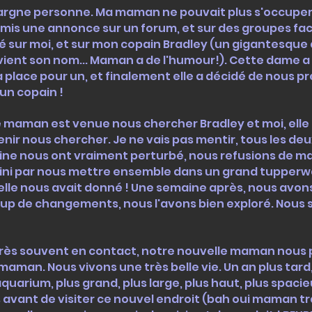
n'épargne personne. Ma maman ne pouvait plus s'occupe
e a mis une annonce sur un forum, et sur des groupes f
hé sur moi, et sur mon copain Bradley (un gigantesque 
vient son nom... Maman a de l'humour!). Cette dame 
la place pour un, et finalement elle a décidé de nous pre
un copain !
e maman est venue nous chercher Bradley et moi, elle a
nir nous chercher. Je ne vais pas mentir, tous les deux
ine nous ont vraiment perturbé, nous refusions de ma
a fini par nous mettre ensemble dans un grand tupperw
lle nous avait donné ! Une semaine après, nous avons
oup de changements, nous l'avons bien exploré. Nous
ès souvent en contact, notre nouvelle maman nous p
maman. Nous vivons une très belle vie. Un an plus ta
arium, plus grand, plus large, plus haut, plus spacieux
vant de visiter ce nouvel endroit (bah oui maman trav