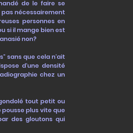
mandé de le faire se
git pas nécessairement
breuses personnes en
 si il mange bien est
thanasié non?
s" sans que cela n'ait
ispose d'une densité
radiographie chez un
 gondolé tout petit ou
le pousse plus vite que
par des gloutons qui