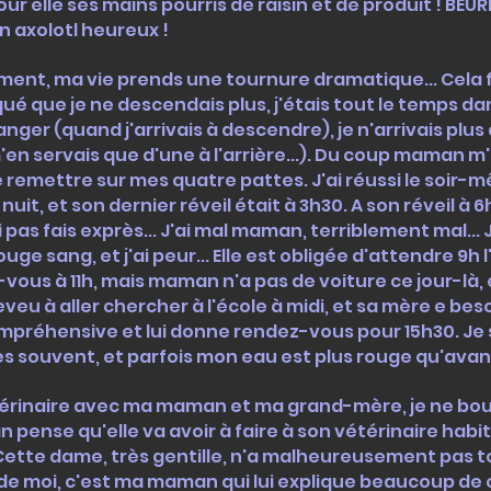
ur elle ses mains pourris de raisin et de produit ! BEURK
n axolotl heureux !
ment, ma vie prends une tournure dramatique... Cela 
que je ne descendais plus, j'étais tout le temps dans
ger (quand j'arrivais à descendre), je n'arrivais plus
m'en servais que d'une à l'arrière...). Du coup maman m
 remettre sur mes quatre pattes. J'ai réussi le soir-
uit, et son dernier réveil était à 3h30. A son réveil à 6h,
'ai pas fais exprès... J'ai mal maman, terriblement mal..
ge sang, et j'ai peur... Elle est obligée d'attendre 9h 
vous à 11h, mais maman n'a pas de voiture ce jour-là, 
veu à aller chercher à l'école à midi, et sa mère e beso
mpréhensive et lui donne rendez-vous pour 15h30. Je s
très souvent, et parfois mon eau est plus rouge qu'avan
térinaire avec ma maman et ma grand-mère, je ne bou
pense qu'elle va avoir à faire à son vétérinaire habi
 Cette dame, très gentille, n'a malheureusement pas
 de moi, c'est ma maman qui lui explique beaucoup de 