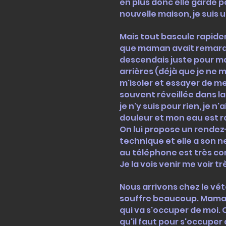
en plus donc elle garde po
nouvelle maison, je suis u
Mais tout bascule rapide
que maman avait remarqué 
descendais juste pour man
arrières (déjà que je ne 
m'isoler et essayer de me
souvent réveillée dans la n
je n'y suis pour rien, je n
douleur et mon eau est rou
On lui propose un rendez-
technique et elle a son ne
au téléphone est très co
Je la vois venir me voir 
Nous arrivons chez le vé
souffre beaucoup. Maman 
qui va s'occuper de moi.
qu'il faut pour s'occuper