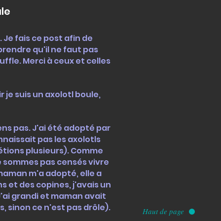
ule
Je fais ce post afin de
rendre qu'il ne faut pas
ffle. Merci à ceux et celles
je suis un axolotl boule,
ens pas. J'ai été adopté par
aissait pas les axolotls
us étions plusieurs). Comme
e sommes pas censés vivre
 maman m'a adopté, elle a
s et des copines, j'avais un
'ai grandi et maman avait
s, sinon ce n'est pas drôle).
Haut de page