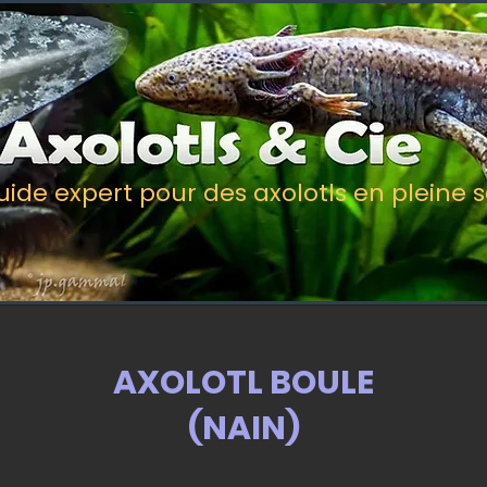
uide expert pour des axolotls en pleine 
AXOLOTL BOULE
(NAIN)