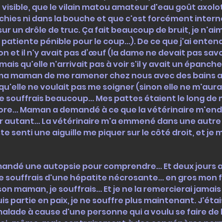
isible, que le vilain matou amateur d'eau goût axolotl n
hies ni dans la bouche et que c'est forcément interne.
r un drôle de truc. Ça fait beaucoup de bruit, je n'aim
atiente pénible pour le coup...). De ce que j'ai entendu,
n et il n'y avait pas d’œuf (la dame ne devait pas savoi
 mais qu'elle n'arrivait pas à voir s'il y avait un épan
 à ma maman de me ramener chez nous avec des bains 
 qu'elle ne voulait pas me soigner (sinon elle ne m'aur
je souffrais beaucoup... Mes pattes étaient le long d
core... Maman a demandé à ce que la vétérinaire m'endo
r autant... La vétérinaire m'a emmené dans une autre 
juste senti une aiguille me piquer sur le côté droit, et je
ndé une autopsie pour comprendre... Et deux jours apr
e je souffrais d'une hépatite nécrosante... en gros mon f
ison maman, je souffrais... Et je ne la remercierai jamai
uis partie en paix, je ne souffre plus maintenant. J'ét
 malade à cause d'une personne qui a voulu se faire de 