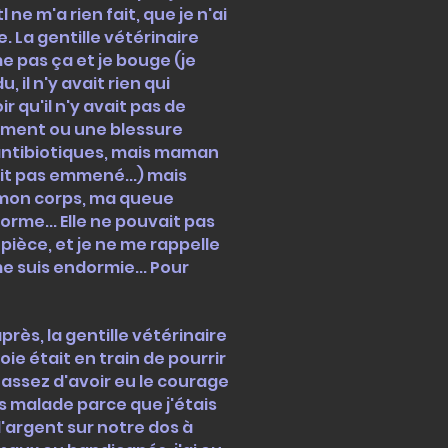
e m'a rien fait, que je n'ai
 La gentille vétérinaire
e pas ça et je bouge (je
 il n'y avait rien qui
r qu'il n'y avait pas de
chement ou une blessure
antibiotiques, mais maman
ait pas emmené...) mais
e mon corps, ma queue
rme... Elle ne pouvait pas
pièce, et je ne me rappelle
 me suis endormie... Pour
ès, la gentille vétérinaire
oie était en train de pourrir
s assez d'avoir eu le courage
ais malade parce que j'étais
l'argent sur notre dos à