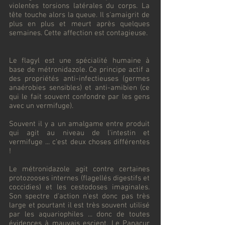
violentes torsions latérales du corps. La
tête touche alors la queue. Il s'amaigrit de
plus en plus et meurt après quelques
semaines. Cette affection est contagieuse.
Le flagyl est une spécialité humaine à
base de métronidazole. Ce principe actif a
des propriétés anti-infectieuses (germes
anaérobies sensibles) et anti-amibien (ce
qui le fait souvent confondre par les gens
avec un vermifuge).
Souvent il y a un amalgame entre produit
qui agit au niveau de l'intestin et
vermifuge ... c'est deux choses différentes
!
Le métronidazole agit contre certaines
protozooses internes (flagellés digestifs et
coccidies) et les cestodoses imaginales.
Son spectre d'action n'est donc pas très
large et pourtant il est très souvent utilisé
par les aquariophiles ... donc de toutes
évidences à mauvais escient. Le Panacur