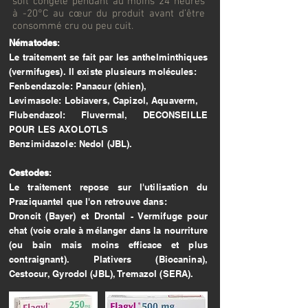
soit congelé pendant au moins 24 heures
à -20°C au cœur du produit avant d’être
consommé cru ou peu cuit.
Nématodes
:
Le traitement se fait par les anthelminthiques
(vermifuges). Il existe plusieurs molécules:
Fenbendazole: Panacur (chien),
Levimasole: Lobiavers, Capizol, Aquaverm,
Flubendazol: Fluvermal, DECONSEILLE
POUR LES AXOLOTLS
Benzimidazole: Nedol (JBL).
Cestodes
:
Le traitement repose sur l'utilisation du
Praziquantel que l'on retrouve dans:
Droncit (Bayer) et Drontal - Vermifuge pour
chat (voie orale à mélanger dans la nourriture
(ou bain mais moins efficace et plus
contraignant). Plativers (Biocanina),
Cestocur, Gyrodol (JBL), Tremazol (SERA).