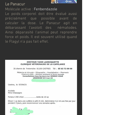
Le Panac
ur
Molécule active :
Fenbendazole
Le poids corporel doit être évalué aussi
précisément que possible avant de
calculer la dose. Le Panacur agit en
débarassant l'axolotl des nématodes.
Ainsi déparasité l'animal peut reprendre
force et poids. Il est souvent utilisé quand
le Flagyl n'a pas fait effet.