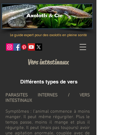
Le guide expert pour des axolotls en pleine santé
Vers intestinaux
Différents types de vers
PARASITES INTERNES / VERS
INTESTINAUX
Symptômes : l'animal commence à moins
manger. Il peut même régurgiter. Plus le
temps passe, moins il mange et plus il
régurgite. Il peut (mais pas toujours) avoir
une agitation anormale, couplée avec de