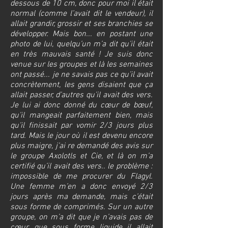
dessous de 10 cm, donc pour moi il était
normal (comme l’avait dit le vendeur), il
allait grandir, grossir et ses branchies se
développer. Mais bon... en postant une
photo de lui, quelqu’un m’a dit qu’il était
en très mauvais santé ! Je suis donc
venue sur les groupes et là les semaines
ont passé... je ne savais pas ce qu’il avait
concrètement, les gens disaient que ça
allait passer, d’autres qu’il avait des vers.
Je lui ai donc donné du cœur de bœuf,
qu’il mangeait parfaitement bien, mais
qu’il finissait par vomir 2/3 jours plus
tard. Mais le jour où il est devenu encore
plus maigre, j’ai re demandé des avis sur
le groupe Axolotls et Cie, et là on m’a
certifié qu’il avait des vers.. le problème :
impossible de me procurer du Flagyl.
Une femme m’en a donc envoyé 2/3
jours après ma demande, mais c’était
sous forme de comprimés. Sur un autre
groupe, on m’a dit que je n’avais pas de
cœur, que sous forme liquide il allait