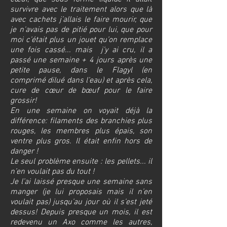
survivre avec le traitement alors que là
avec cachets j’allais le faire mourir, que
je n'avais pas de pitié pour lui, que pour
moi c’était plus un jouet qu’on remplace
une fois cassé... mais j’y ai cru, il a
passé une semaine + 4 jours après une
petite pause, dans le Flagyl (en
comprimé dilué dans l’eau) et après cela,
cure de cœur de bœuf pour le faire
grossir!
En une semaine on voyait déjà la
différence: filaments des branchies plus
rouges, les membres plus épais, son
ventre plus gros. Il était enfin hors de
danger !
Le seul problème ensuite : les pellets... il
n’en voulait pas du tout !
Je l’ai laissé presque une semaine sans
manger (je lui proposais mais il n’en
voulait pas) jusqu’au jour où il s’est jeté
dessus! Depuis presque un mois, il est
redevenu un Axo comme les autres,