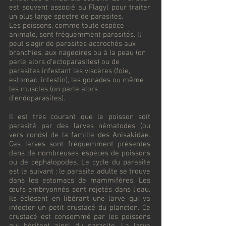
est souvent associé au Flagyl pour traiter
un plus large spectre de parasites.
Les poissons, comme toute espèce
animale, sont fréquemment parasités. Il
peut s’agir de parasites accrochés aux
branchies, aux nageoires ou à la peau (on
parle alors d’ectoparasites) ou de
parasites infestant les viscères (foie,
estomac, intestin), les gonades ou même
les muscles (on parle alors
d’endoparasites).
Il est très courant que le poisson soit
parasité par des larves nématodes (ou
vers ronds) de la famille des Anisakidae.
Ces larves sont fréquemment présentes
dans de nombreuses espèces de poissons
ou de céphalopodes. Le cycle du parasite
est le suivant : le parasite adulte se trouve
dans les estomacs de mammifères. Les
œufs embryonnés sont rejetés dans l'eau.
Ils éclosent en libérant une larve qui va
infecter un petit crustacé du plancton. Ce
crustacé est consommé par les poissons