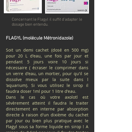
Concernant le Flagyl il suffit d'adapter le
dosage bien entendu.
FLAGYL (molécule Métronidazole)
Soit un demi cachet (dosé en 500 mg)
pour 20 L d'eau, une fois par jour et
pendant 5 jours voire 10 jours si
nécessaire ( écraser le comprimer dans
un verre d'eau, un mortier, pour qu'il se
dissolve mieux par la suite dans l
'aquarium). Si vous utilisez le sirop il
faudra doser 1ml pour 1 litre d'eau.
Dans le cas où votre axolotl est
sévèrement atteint il faudra le traiter
directement en interne par absorption
directe à raison d'un dixième du cachet
par jour ou bien plus pratique avec le
Flagyl sous sa forme liquide en sirop ! A