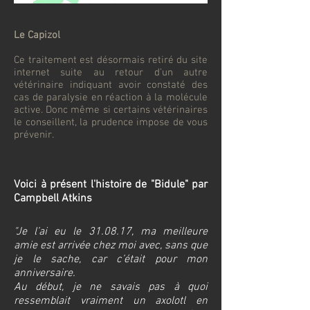
Le Capizol
Ce traitement est désormais retiré du site
internet suite au retour d'un autre
vétérinaire indiquant avoir constaté des
cas de paralysie en réaction à la molécule
active. Donc même si certains vétérinaires
le conseillent, la prudence impose de vous
prévenir.
Voici à présent l'histoire de "Bidule" par
Campbell Atkins
"Je l’ai eu le 31.08.17, ma meilleure
amie est arrivée chez moi avec, sans que
je le sache, car c’était pour mon
anniversaire.
Au début, je ne savais pas à quoi
ressemblait vraiment un axolotl en