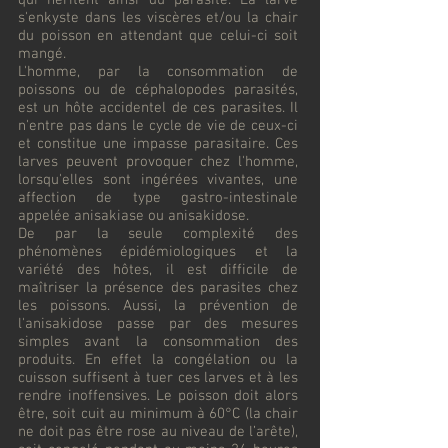
qui héritent ainsi du parasite. La larve
s'enkyste dans les viscères et/ou la chair
du poisson en attendant que celui-ci soit
mangé.
L'homme, par la consommation de
poissons ou de céphalopodes parasités,
est un hôte accidentel de ces parasites. Il
n'entre pas dans le cycle de vie de ceux-ci
et constitue une impasse parasitaire. Ces
larves peuvent provoquer chez l'homme,
lorsqu'elles sont ingérées vivantes, une
affection de type gastro-intestinale
appelée anisakiase ou anisakidose.
De par la seule complexité des
phénomènes épidémiologiques et la
variété des hôtes, il est difficile de
maîtriser la présence des parasites chez
les poissons. Aussi, la prévention de
l'anisakidose passe par des mesures
simples avant la consommation des
produits. En effet la congélation ou la
cuisson suffisent à tuer ces larves et à les
rendre inoffensives. Le poisson doit alors
être, soit cuit au minimum à 60°C (la chair
ne doit pas être rose au niveau de l’arête),