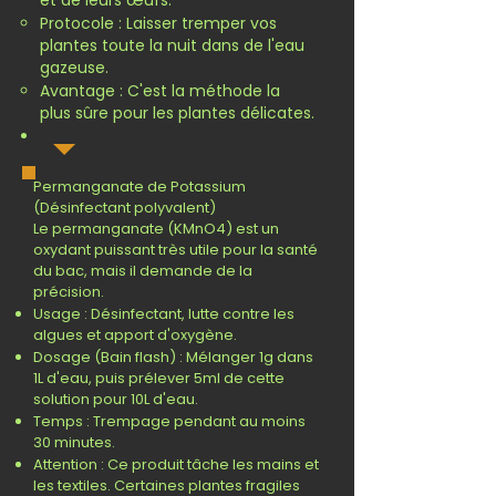
et de leurs œufs.
Protocole : Laisser tremper vos
plantes toute la nuit dans de l'eau
gazeuse.
Avantage : C'est la méthode la
plus sûre pour les plantes délicates.
Permanganate de Potassium
(Désinfectant polyvalent)
Le permanganate (KMnO4) est un
oxydant puissant très utile pour la santé
du bac, mais il demande de la
précision.
Usage : Désinfectant, lutte contre les
algues et apport d'oxygène.
Dosage (Bain flash) : Mélanger 1g dans
1L d'eau, puis prélever 5ml de cette
solution pour 10L d'eau.
Temps : Trempage pendant au moins
30 minutes.
Attention : Ce produit tâche les mains et
les textiles. Certaines plantes fragiles