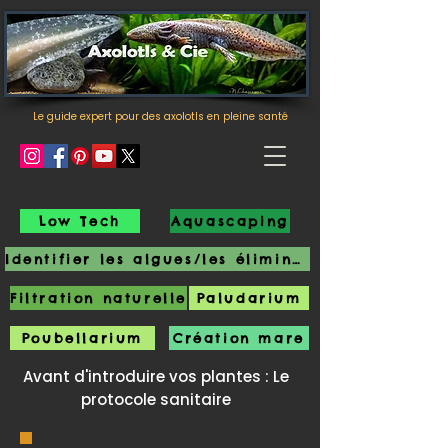
Le guide expert pour des axolotls en pleine santé
Low Tech
Aquascaping
Identifier les algues/les éliminer
Filtration naturelle
Paludarium
Poubellarium
Création mare
Avant d'introduire vos plantes : Le
protocole sanitaire