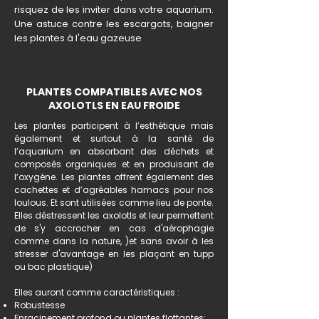
risquez de les inviter dans votre aquarium.
Une astuce contre les escargots, baigner
les plantes à l'eau gazeuse
PLANTES COMPATIBLES AVEC NOS
AXOLOTLS EN EAU FROIDE
Les plantes participent à l’esthétique mais
également et surtout à la santé de
l’aquarium en absorbant des déchets et
composés organiques et en produisant de
l’oxygène. Les plantes offrent également des
cachettes et d’agréables hamacs pour nos
loulous. Et sont utilisées comme lieu de ponte.
Elles déstressent les axolotls et leur permettent
de s'y accrocher en cas d'aérophagie
comme dans la nature, )et sans avoir à les
stresser d'avantage en les plaçant en tupp
ou bac plastique)
Elles auront comme caractéristiques :
Robustesse
Enracinement profond ou plantes flottantes;