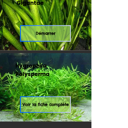
Gigantae
Démarrer
Hygrophila
Polysperma
Voir la fiche complète