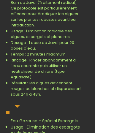
Bain de Javel (Traitement radical)
Ce protocole est particulièrement
efficace pour éradiquer les algues
sur les plantes robustes avant leur
introduction.
Usage : Élimination radicale des
algues, escargots et planaires.
Dosage : 1 dose de Javel pour 20
doses d'eau.
Temps : 2 minutes maximum.
Rinçage : Rincer abondamment à
l'eau courante puis utiliser un
neutraliseur de chlore (type
Aquasafe).
Résultat : Les algues deviennent
rouges ou blanches et disparaissent
sous 24h à 48h.
Eau Gazeuse - Spécial Escargots
Usage : Élimination des escargots