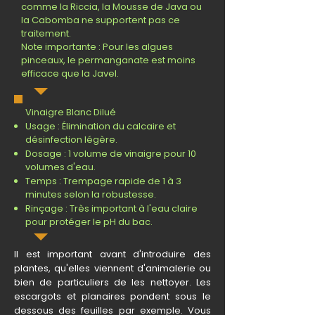
comme la Riccia, la Mousse de Java ou
la Cabomba ne supportent pas ce
traitement.
Note importante : Pour les algues
pinceaux, le permanganate est moins
efficace que la Javel.
Vinaigre Blanc Dilué
Usage : Élimination du calcaire et
désinfection légère.
Dosage : 1 volume de vinaigre pour 10
volumes d'eau.
Temps : Trempage rapide de 1 à 3
minutes selon la robustesse.
Rinçage : Très important à l'eau claire
pour protéger le pH du bac.
Il est important avant d'introduire des
plantes, qu'elles viennent d'animalerie ou
bien de particuliers de les nettoyer. Les
escargots et planaires pondent sous le
dessous des feuilles par exemple. Vous