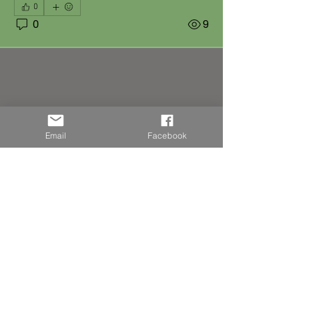
0
0
9
Email
Facebook
Informações
Adoptions
membros
Seguir
damsleo
Seguir
Jade Hourlier
Seguir
Marion Papaye
Marion Papaye