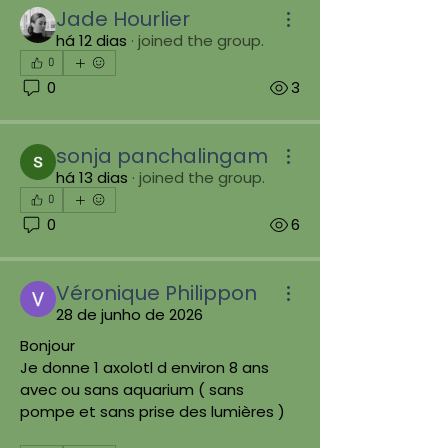
Jade Hourlier
há 12 dias
·
joined the group.
0
0
3
sonja panchalingam
há 13 dias
·
joined the group.
0
0
6
Véronique Philippon
28 de junho de 2026
Bonjour 
Je donne 1 axolotl d environ 8 ans 
avec ou sans aquarium ( sans 
pompe et sans prise des lumières )