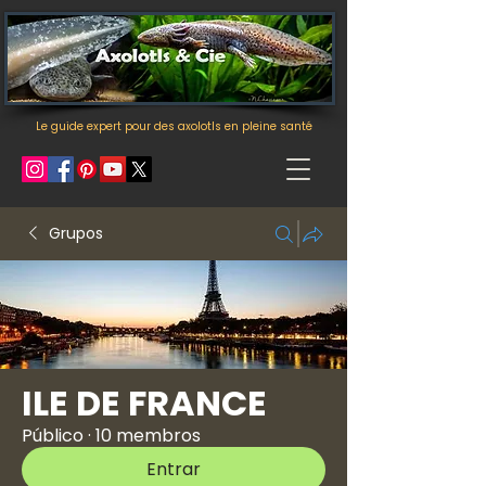
Le guide expert pour des axolotls en pleine santé
Grupos
ILE DE FRANCE
Público
·
10 membros
Entrar