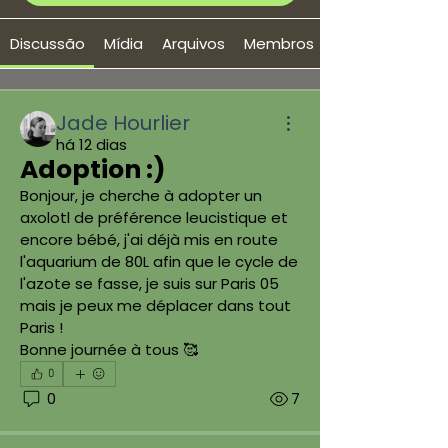
Discussão
Mídia
Arquivos
Membros
Jade Hourlier
há 12 dias
Adoption :)
Bonjour, je cherche à adopter un 
axolotl de préférence leucistique et 
encore bébé, j'ai déjà mis en route 
l'aquarium de 80L afin que le cycle de 
l'azote se fasse, je suis sur Paris 05 
mais je peux me déplacer dans tout 
Paris ! 
Bonne journée à tous 🥰
0
0
7