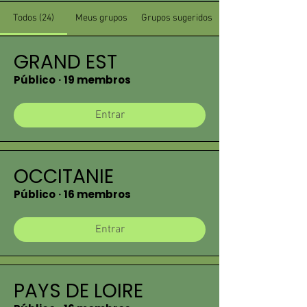
Todos (24)
Meus grupos
Grupos sugeridos
GRAND EST
Público
·
19 membros
Entrar
OCCITANIE
Público
·
16 membros
Entrar
PAYS DE LOIRE